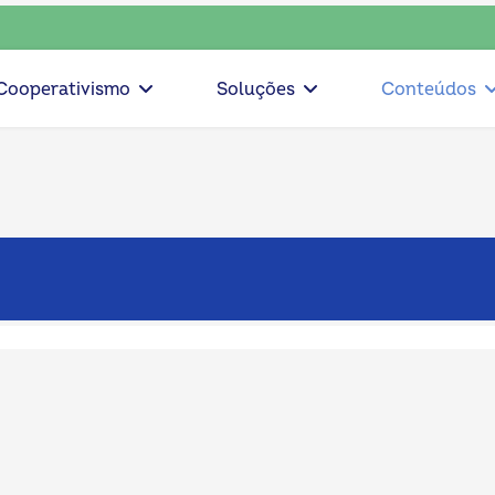
lha consciente, escolha o coop • escolha consciente, escolh
Cooperativismo
Soluções
Conteúdos