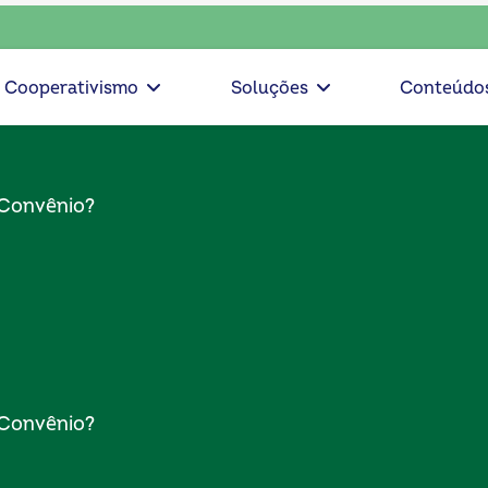
olha consciente, escolha o coop • escolha consciente, escolh
Cooperativismo
Soluções
Conteúdo
 Convênio?
 Convênio?