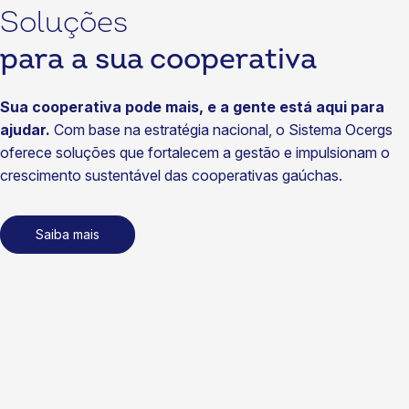
29/07/2026
Soluções
Notícias
para a sua cooperativa
Cotrijal fortalece diálogo com associados no Café com o
Presidente
Sua cooperativa pode mais, e a gente está aqui para
22/07/2026
ajudar.
Com base na estratégia nacional, o Sistema Ocergs
Notícias
oferece soluções que fortalecem a gestão e impulsionam o
Cooperativas vão ampliar acesso a seguros no Brasil
crescimento sustentável das cooperativas gaúchas.
15/07/2026
Notícias
Saiba mais
Coasa fortalece sustentabilidade com energia renovável
certificada
15/07/2026
Notícias
SomosCoop na TV, inovação nos negócios e foco em
gestão: tudo o que aconteceu no cooperativismo gaúcho
em junho
14/07/2026