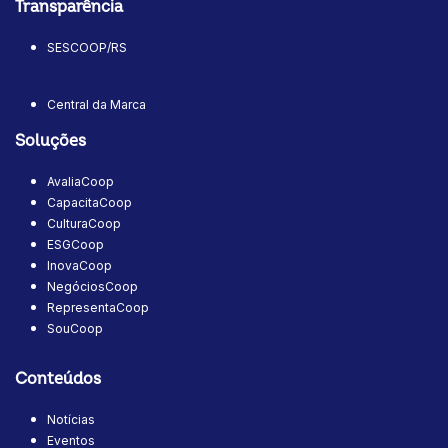
Transparência
SESCOOP/RS
Central da Marca
Soluções
AvaliaCoop
CapacitaCoop
CulturaCoop
ESGCoop
InovaCoop
NegóciosCoop
RepresentaCoop
SouCoop
Conteúdos
Notícias
Eventos