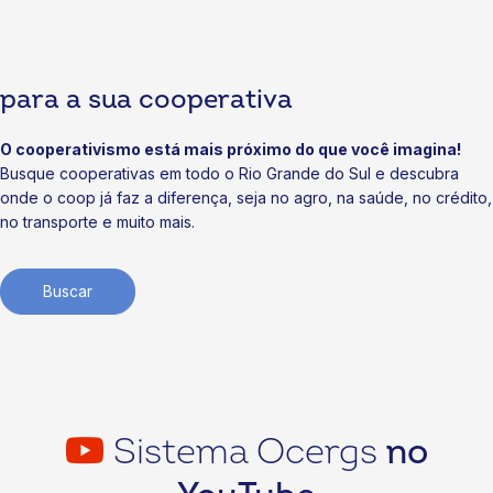
Cooperativismo: agenda voltada a negócios
07/07/2026
para a sua cooperativa
Notícias
Cooperativas iniciam obras da Soli3 e ampliam valor à
soja gaúcha
O cooperativismo está mais próximo do que você imagina!
Busque cooperativas em todo o Rio Grande do Sul e descubra
03/07/2026
onde o coop já faz a diferença, seja no agro, na saúde, no crédito,
no transporte e muito mais.
Buscar
Sistema Ocergs
no