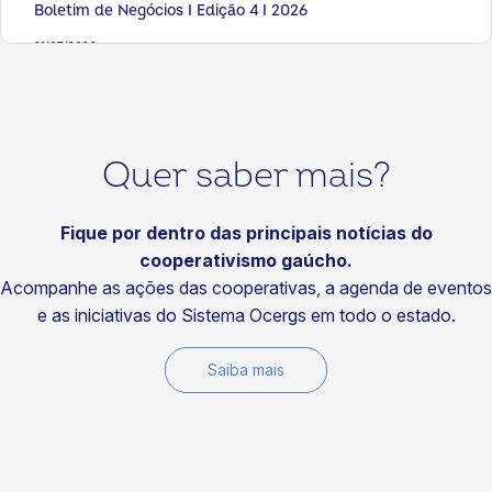
Boletim de Negócios I Edição 4 I 2026
31/07/2026
Artigos
Seis livros para fortalecer sua visão sobre cooperativismo
29/07/2026
Quer saber mais?
Notícias
Visitas do Time de Soluções fortalecem a
competitividade das cooperativas
Fique por dentro das principais notícias do
cooperativismo gaúcho.
29/07/2026
Acompanhe as ações das cooperativas, a agenda de eventos
Notícias
e as iniciativas do Sistema Ocergs em todo o estado.
Fundo Social da Certaja Energia fortalece projetos que
transformam comunidades
Saiba mais
29/07/2026
Notícias
Cotrirosa reforça compromisso ambiental com energia
100% renovável