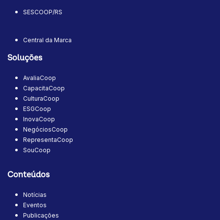
SESCOOP/RS
Central da Marca
Soluções
AvaliaCoop
CapacitaCoop
CulturaCoop
ESGCoop
InovaCoop
NegóciosCoop
RepresentaCoop
SouCoop
Conteúdos
Notícias
Eventos
Publicações