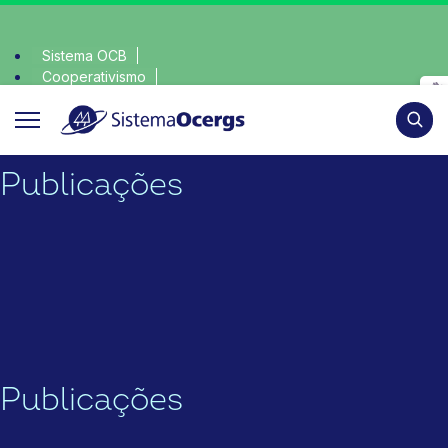
Sistema OCB
Cooperativismo
consciente, escolha o coop • escolha consciente, escolha o 
SomosCoop
Pesqui
Publicações
Publicações