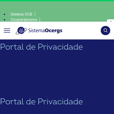
Sistema OCB
Cooperativismo
escolha consciente, escolha o coop • escolha consciente
SomosCoop
Pesqui
Portal de Privacidade
Portal de Privacidade