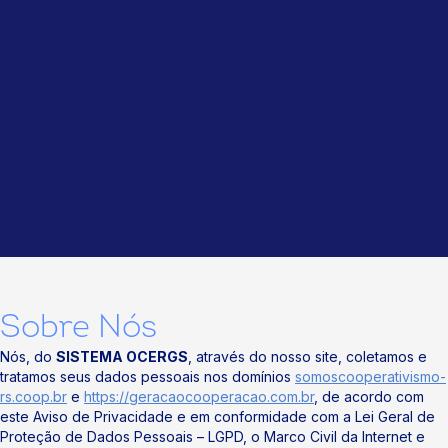
Sobre Nós
Nós, do
SISTEMA OCERGS
, através do nosso site, coletamos e
tratamos seus dados pessoais nos domínios
somoscooperativismo-
rs.coop.br
e
https://geracaocooperacao.com.br
, de acordo com
este Aviso de Privacidade e em conformidade com a Lei Geral de
Proteção de Dados Pessoais – LGPD, o Marco Civil da Internet e