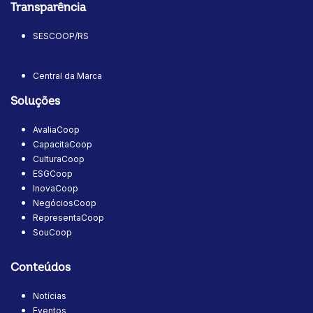
Transparência
SESCOOP/RS
Central da Marca
Soluções
AvaliaCoop
CapacitaCoop
CulturaCoop
ESGCoop
InovaCoop
NegóciosCoop
RepresentaCoop
SouCoop
Conteúdos
Notícias
Eventos