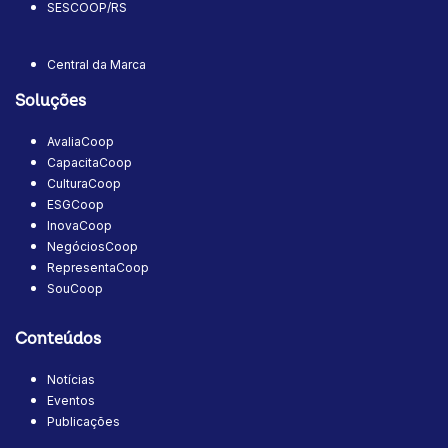
SESCOOP/RS
Central da Marca
Soluções
AvaliaCoop
CapacitaCoop
CulturaCoop
ESGCoop
InovaCoop
NegóciosCoop
RepresentaCoop
SouCoop
Conteúdos
Notícias
Eventos
Publicações