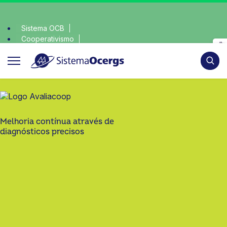
Sistema OCB
Cooperativismo
consciente, escolha o coop • escolha consciente, escolha o 
SomosCoop
Pesqui
Melhoria contínua através de
diagnósticos precisos