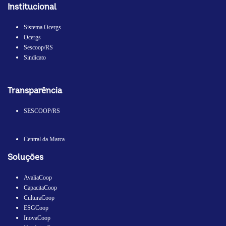
Institucional
Sistema Ocergs
Ocergs
Sescoop/RS
Sindicato
Transparência
SESCOOP/RS
Central da Marca
Soluções
AvaliaCoop
CapacitaCoop
CulturaCoop
ESGCoop
InovaCoop