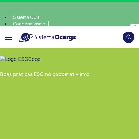
Sistema OCB
Cooperativismo
colha consciente, escolha o coop • escolha consciente, escol
SomosCoop
Pesqui
Boas práticas ESG no cooperativismo