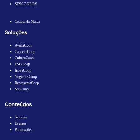
SESCOOP/RS
Central da Marca
Soluções
AvaliaCoop
CapacitaCoop
CulturaCoop
ESGCoop
InovaCoop
NegóciosCoop
RepresentaCoop
SouCoop
Conteúdos
Notícias
Eventos
Publicações