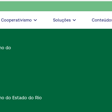
escolha consciente, escolha o coop • escolha consciente
Cooperativismo
Soluções
Conteúdo
mo do
mo do Estado do Rio