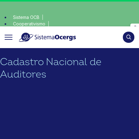
Sistema OCB
Cooperativismo
escolha consciente, escolha o coop • escolha conscie
SomosCoop
Pesqui
Cadastro Nacional de
Auditores