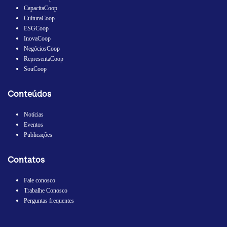
CapacitaCoop
CulturaCoop
ESGCoop
InovaCoop
NegóciosCoop
RepresentaCoop
SouCoop
Conteúdos
Notícias
Eventos
Publicações
Contatos
Fale conosco
Trabalhe Conosco
Perguntas frequentes