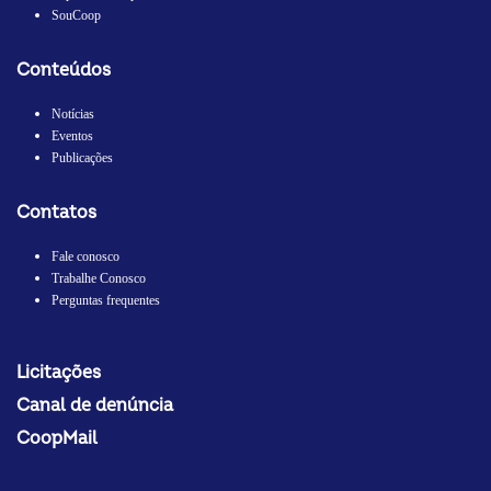
controladoria. Você
SouCoop
atuará em um
ambiente
colaborativo,
contribuindo para o
Conteúdos
aprimoramento da
gestão por meio de
análises,
Notícias
indicadores e
Eventos
informações que
apoiem decisões
Publicações
estratégicas e a
melhoria contínua
dos processos.
Contatos
Responsabilidades e
atribuições
Responsabilidades:
Fale conosco
Elaborar, consolidar
Trabalhe Conosco
e acompanhar o
orçamento anual,
Perguntas frequentes
identificando
desvios e propondo
ações corretivas.
Desenvolver
Licitações
projeções
financeiras,
Canal de denúncia
análises de cenários
e monitorar
indicadores de
CoopMail
desempenho (KPIs).
Elaborar relatórios
gerenciais e