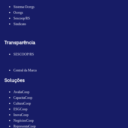
cooperativas
gaúchas,
Sistema Ocergs
contribuindo para
Ocergs
um cooperativismo
cada vez mais
Sescoop/RS
inovador, competitivo
Sindicato
e sustentável. Sobre
a oportunidade:
Procuramos um(a)
profissional com
perfil analítico,
Transparência
organizado(a) e
comprometido(a),
que goste de
SESCOOP/RS
transformar dados
em informações
estratégicas e
contribuir para a
Central da Marca
tomada de decisão.
Nesta posição, você
Soluções
atuará com
planejamento e
acompanhamento
AvaliaCoop
orçamentário,
análises econômico-
CapacitaCoop
financeiras,
CulturaCoop
desenvolvimento de
indicadores e
ESGCoop
relatórios gerenciais,
InovaCoop
além de apoiar a
NegóciosCoop
melhoria contínua
dos processos de
RepresentaCoop