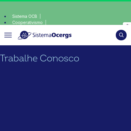
Sistema OCB
Cooperativismo
escolha consciente, escolha o coop • escolha consciente
SomosCoop
Pesqui
Trabalhe Conosco