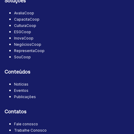
Soluções
AvaliaCoop
CapacitaCoop
CulturaCoop
ESGCoop
InovaCoop
NegóciosCoop
RepresentaCoop
SouCoop
Conteúdos
Notícias
Eventos
Publicações
Contatos
Fale conosco
Trabalhe Conosco