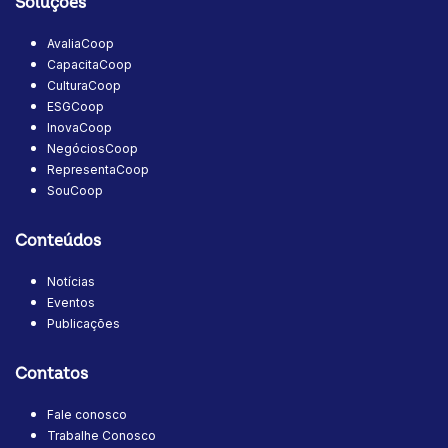
Soluções
AvaliaCoop
CapacitaCoop
CulturaCoop
ESGCoop
InovaCoop
NegóciosCoop
RepresentaCoop
SouCoop
Conteúdos
Notícias
Eventos
Publicações
Contatos
Fale conosco
Trabalhe Conosco