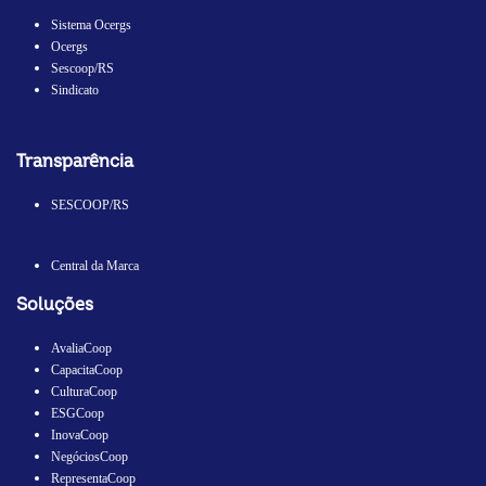
Sistema Ocergs
Ocergs
Sescoop/RS
Sindicato
Transparência
SESCOOP/RS
Central da Marca
Soluções
AvaliaCoop
CapacitaCoop
CulturaCoop
ESGCoop
InovaCoop
NegóciosCoop
RepresentaCoop