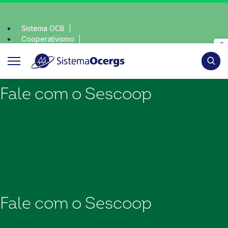
Sistema OCB
Cooperativismo
colha consciente, escolha o coop • escolha consciente, escol
SomosCoop
Pesqui
Fale com o Sescoop
Fale com o Sescoop