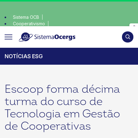
Sistema OCB
Cooperativismo
escolha consciente, escolha o coop • escolha consciente, 
SomosCoop
Pesqui
NOTÍCIAS ESG
Escoop forma décima
turma do curso de
Tecnologia em Gestão
de Cooperativas