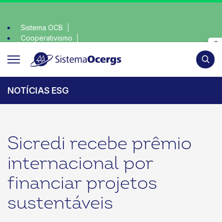
Sistema OCB
Cooperativismo
escolha consciente, escolha o coop • escolha consciente,
SomosCoop
Pesqui
NOTÍCIAS ESG
Sicredi recebe prêmio
internacional por
financiar projetos
sustentáveis