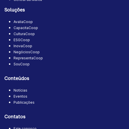
Soluções
AvaliaCoop
CapacitaCoop
CulturaCoop
ESGCoop
InovaCoop
NegóciosCoop
RepresentaCoop
SouCoop
Conteúdos
Notícias
Eventos
Publicações
Contatos
Fale conosco