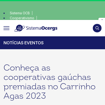
Sistema OCB
Cooperativismo
sciente, escolha o coop • escolha consciente, escolha o coo
SomosCoop
Pesqui
NOTÍCIAS EVENTOS
Conheça as
cooperativas gaúchas
premiadas no Carrinho
Agas 2023