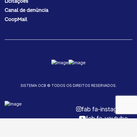
Licitações
Canal de denúncia
CoopMail
SISTEMA OCB © TODOS OS DIREITOS RESERVADOS.
fab fa-instagram
fab fa-youtube
fab fa-facebook-f
Fale conosco!