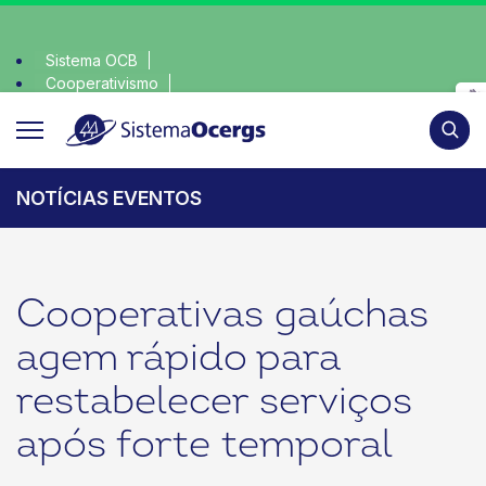
Sistema OCB
Cooperativismo
escolha consciente, escolha o coop • escolha consciente, es
SomosCoop
Pesqui
NOTÍCIAS EVENTOS
Cooperativas gaúchas
agem rápido para
restabelecer serviços
após forte temporal