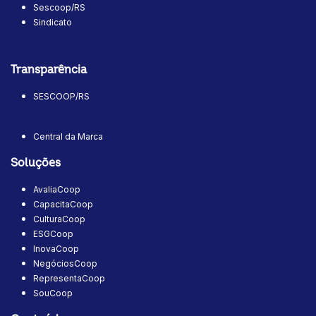
Sescoop/RS
Sindicato
Transparência
SESCOOP/RS
Central da Marca
Soluções
AvaliaCoop
CapacitaCoop
CulturaCoop
ESGCoop
InovaCoop
NegóciosCoop
RepresentaCoop
SouCoop