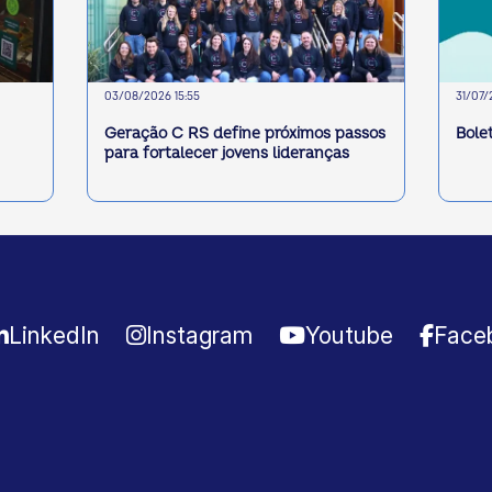
03/08/2026 15:55
31/07/
Geração C RS define próximos passos
Bole
para fortalecer jovens lideranças
LinkedIn
Instagram
Youtube
Face