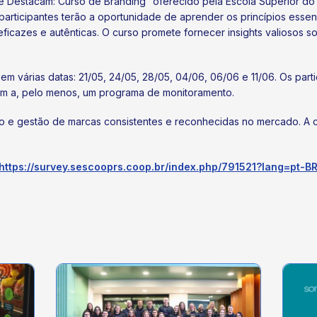
e Destacam: Curso de Branding” oferecido pela Escola Superior do
 participantes terão a oportunidade de aprender os princípios essen
ficazes e autênticas. O curso promete fornecer insights valiosos s
 em várias datas: 21/05, 24/05, 28/05, 04/06, 06/06 e 11/06. Os par
em a, pelo menos, um programa de monitoramento.
ção e gestão de marcas consistentes e reconhecidas no mercado. A 
https://survey.sescooprs.coop.br/index.php/791521?lang=pt-B