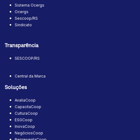
Sistema Ocergs
Ocergs
Sescoop/RS
Sindicato
Transparência
SESCOOP/RS
Central da Marca
Soluções
AvaliaCoop
CapacitaCoop
CulturaCoop
ESGCoop
InovaCoop
NegóciosCoop
RepresentaCoop