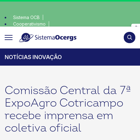
Sistema OCB
Cooperativismo
lha consciente, escolha o coop • escolha consciente, escolh
SomosCoop
Pesqui
NOTÍCIAS INOVAÇÃO
Comissão Central da 7ª
ExpoAgro Cotricampo
recebe imprensa em
coletiva oficial