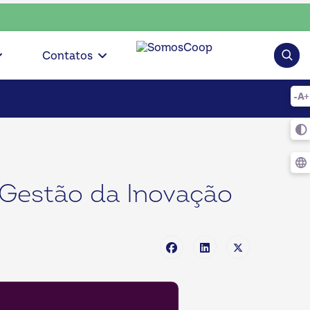
oop • escolha consciente, escolha o coop • escolha conscient
Pesqui
Contatos
 Gestão da Inovação