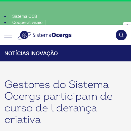
Sistema OCB
Cooperativismo
olha consciente, escolha o coop • escolha consciente, escol
SomosCoop
Pesqui
NOTÍCIAS INOVAÇÃO
Gestores do Sistema
Ocergs participam de
curso de liderança
criativa