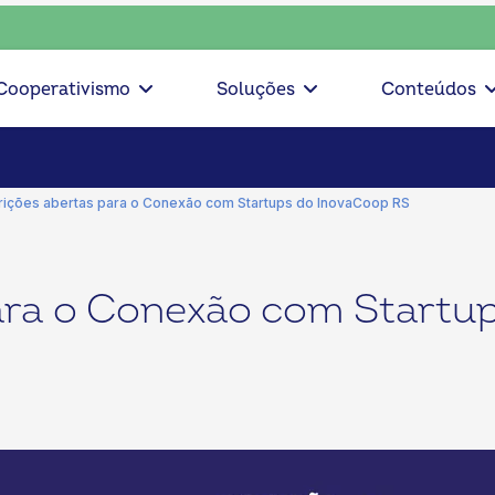
consciente, escolha o coop • escolha consciente, escolha o 
Cooperativismo
Soluções
Conteúdos
rições abertas para o Conexão com Startups do InovaCoop RS
para o Conexão com Startu