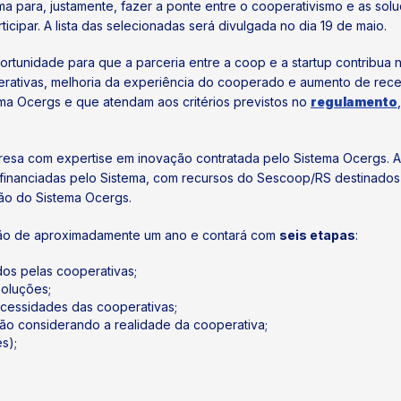
ma para, justamente, fazer a ponte entre o cooperativismo e as sol
ticipar. A lista das selecionadas será divulgada no dia 19 de maio.
rtunidade para que a parceria entre a coop e a startup contribua 
ativas, melhoria da experiência do cooperado e aumento de receita.
ema Ocergs e que atendam aos critérios previstos no
regulamento
resa com expertise em inovação contratada pelo Sistema Ocergs. 
te financiadas pelo Sistema, com recursos do Sescoop/RS destinado
ção do Sistema Ocergs.
ão de aproximadamente um ano e contará com
seis etapas
:
dos pelas cooperativas;
soluções;
ecessidades das cooperativas;
ão considerando a realidade da cooperativa;
s);