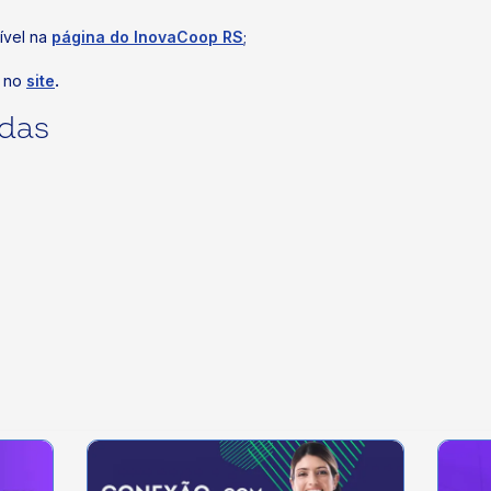
ível na
página do InovaCoop RS
;
no
site
.
idas