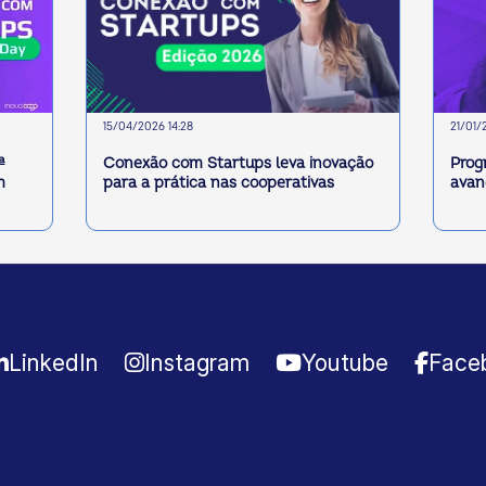
15/04/2026 14:28
21/01/
ª
Conexão com Startups leva inovação
Prog
m
para a prática nas cooperativas
avanç
LinkedIn
Instagram
Youtube
Face