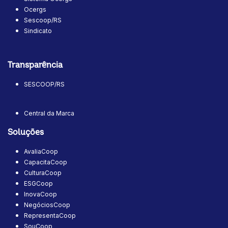
Ocergs
Sescoop/RS
Sindicato
Transparência
SESCOOP/RS
Central da Marca
Soluções
AvaliaCoop
CapacitaCoop
CulturaCoop
ESGCoop
InovaCoop
NegóciosCoop
RepresentaCoop
SouCoop