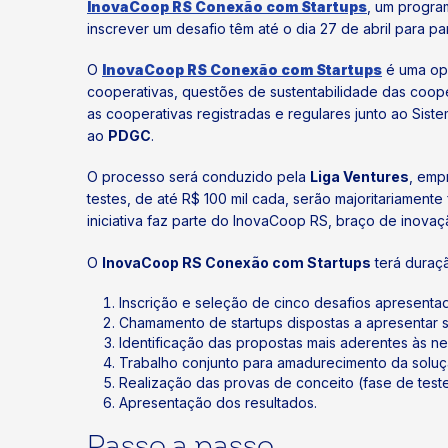
InovaCoop RS Conexão com Startups
, um progra
inscrever um desafio têm até o dia 27 de abril para par
O
InovaCoop RS Conexão com Startups
é uma opo
cooperativas, questões de sustentabilidade das cooper
as cooperativas registradas e regulares junto ao Sist
ao
PDGC
.
O processo será conduzido pela
Liga Ventures
, emp
testes, de até R$ 100 mil cada, serão majoritariamen
iniciativa faz parte do InovaCoop RS, braço de inova
O
InovaCoop RS Conexão com Startups
terá duraç
Inscrição e seleção de cinco desafios apresenta
Chamamento de startups dispostas a apresentar 
Identificação das propostas mais aderentes às n
Trabalho conjunto para amadurecimento da soluç
Realização das provas de conceito (fase de teste
Apresentação dos resultados.
Passo a passo