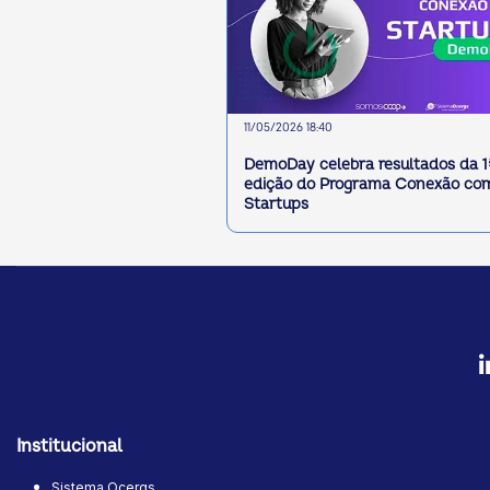
11/05/2026 18:40
DemoDay celebra resultados da 1
edição do Programa Conexão co
Startups
Institucional
Sistema Ocergs