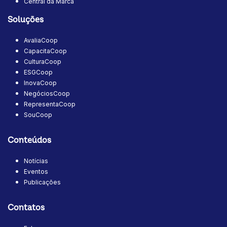
Central da Marca
Soluções
AvaliaCoop
CapacitaCoop
CulturaCoop
ESGCoop
InovaCoop
NegóciosCoop
RepresentaCoop
SouCoop
Conteúdos
Notícias
Eventos
Publicações
Contatos