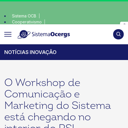
Sistema OCB
Cooperativismo
ha consciente, escolha o coop • escolha consciente, escolha
SomosCoop
Pesqui
NOTÍCIAS INOVAÇÃO
O Workshop de
Comunicação e
Marketing do Sistema
está chegando no