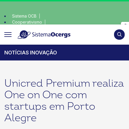
Sistema OCB
Cooperativismo
lha consciente, escolha o coop • escolha consciente, escolh
SomosCoop
Pesqui
NOTÍCIAS INOVAÇÃO
Unicred Premium realiza
One on One com
startups em Porto
Alegre