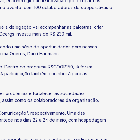
zil, encontro global de inovação que ocupará os
os no evento, com 100 colaboradores de cooperativas e
ue a delegação vai acompanhar as palestras, criar
cergs investiu mais de R$ 230 mil.
zendo uma série de oportunidades para nossas
tema Ocergs, Darci Hartmann.
mo. Dentro do programa RSCOOP150, já foram
 participação também contribuirá para as
ver problemas e fortalecer as sociedades
s, assim como os colaboradores da organização.
Comunicação”, respectivamente. Uma das
contece nos dias 22 a 24 de maio, com hospedagem
 cooperativas, como capacitações, participação em