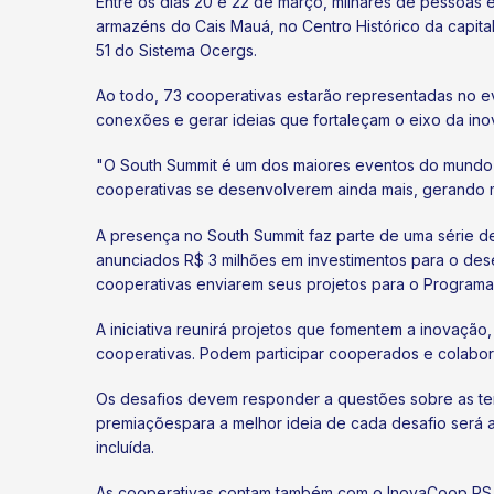
Entre os dias 20 e 22 de março, milhares de pessoas 
armazéns do Cais Mauá, no Centro Histórico da capita
51 do Sistema Ocergs.
Ao todo, 73 cooperativas estarão representadas no ev
conexões e gerar ideias que fortaleçam o eixo da ino
"O South Summit é um dos maiores eventos do mundo 
cooperativas se desenvolverem ainda mais, gerando m
A presença no South Summit faz parte de uma série 
anunciados R$ 3 milhões em investimentos para o des
cooperativas enviarem seus projetos para o Programa 
A iniciativa reunirá projetos que fomentem a inovação
cooperativas. Podem participar cooperados e colabor
Os desafios devem responder a questões sobre as te
premiaçõespara a melhor ideia de cada desafio será
incluída.
As cooperativas contam também com o InovaCoop RS, i