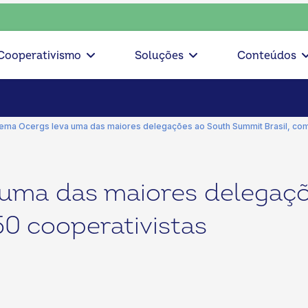
 consciente, escolha o coop • escolha consciente, escolha o 
Cooperativismo
Soluções
Conteúdos
tema Ocergs leva uma das maiores delegações ao South Summit Brasil, com
 uma das maiores delegaç
50 cooperativistas