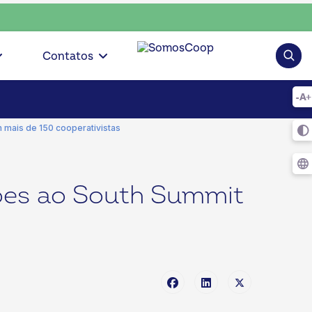
coop • escolha consciente, escolha o coop • escolha conscie
Pesqui
Contatos
 mais de 150 cooperativistas
ões ao South Summit