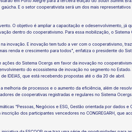
estarão em Porto Alegre para a terceira edição do South Summit Bra
l gaúcha. E o setor cooperativista será um dos mais representativ
ento. O objetivo é ampliar a capacitação e odesenvolvimento, já q
vação dentro do cooperativismo. Para essa mobilização, o Sistema O
na inovação. E inovação tem tudo a ver com o cooperativismo, tra
ais renda e crescimento para todos", enfatiza o presidente do Sis
de ações do Sistema Ocergs em favor da inovação no cooperativis
envolvimento do ecossistema de inovação no segmento no Estado. A
de IDEIAS, que está recebendo propostas até o dia 20 de abril.
, a melhoria de processos e o aumento da eficiência, além de resol
adores de cooperativas registradas e regulares no Sistema Ocerg
máticas “Pessoas, Negócios e ESG, Gestão orientada por dados e 
 a inscrição dos participantes vencedores no CONGREGARH, que a
niciativa da ESCOOP que traz uma série de oportunidades para as