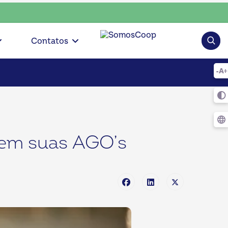
• escolha consciente, escolha o coop • escolha consciente, 
Pesqui
Contatos
rem suas AGO’s