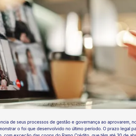
ência de seus processos de gestão e governança ao aprovarem, no 
nstrar o foi que desenvolvido no último período. O prazo legal p
, com exceção das coops do Ramo Crédito, que têm até 30 de abril 