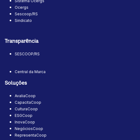
Sistema Ocergs
Ocergs
Sescoop/RS
Sindicato
Transparência
SESCOOP/RS
Central da Marca
Soluções
AvaliaCoop
CapacitaCoop
CulturaCoop
ESGCoop
InovaCoop
NegóciosCoop
RepresentaCoop