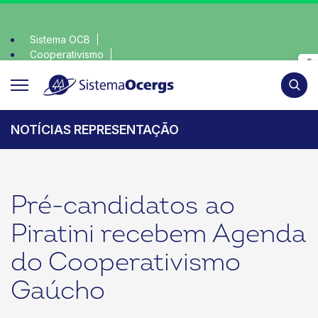
Sistema OCB
Cooperativismo
escolha consciente, escolha o coop • escolha consciente,
SomosCoop
Pesqui
NOTÍCIAS REPRESENTAÇÃO
Pré-candidatos ao
Piratini recebem Agenda
do Cooperativismo
Gaúcho