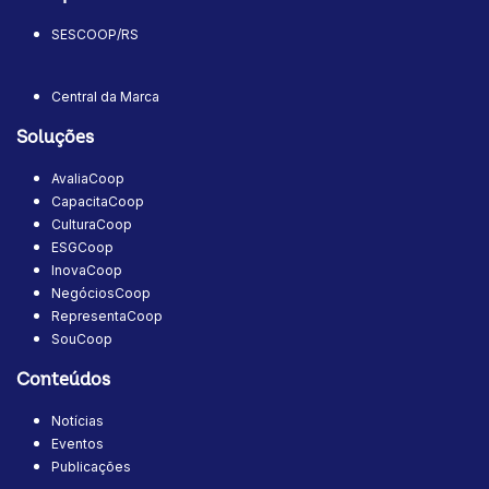
SESCOOP/RS
Central da Marca
Soluções
AvaliaCoop
CapacitaCoop
CulturaCoop
ESGCoop
InovaCoop
NegóciosCoop
RepresentaCoop
SouCoop
Conteúdos
Notícias
Eventos
Publicações