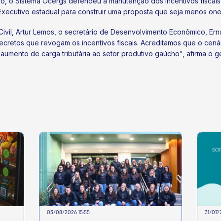
o, o Sistema Ocergs defendeu a manutenção dos incentivos fiscais
o Executivo estadual para construir uma proposta que seja menos on
ivil, Artur Lemos, o secretário de Desenvolvimento Econômico, Erna
ecretos que revogam os incentivos fiscais. Acreditamos que o cená
ento de carga tributária ao setor produtivo gaúcho", afirma o ger
03/08/2026 15:55
31/07/