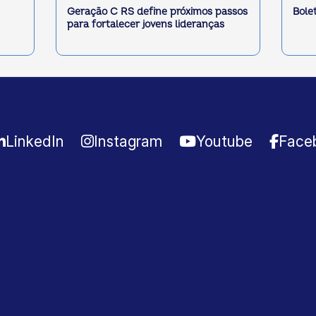
Geração C RS define próximos passos
Bole
para fortalecer jovens lideranças
LinkedIn
Instagram
Youtube
Face