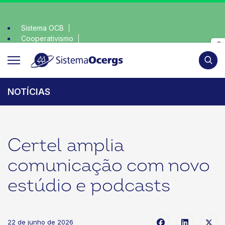
Sistema OCB
Cooperativismo
consciente, escolha o coop • escolha consciente, escolha o 
SomosCoop
Pesqui
NOTÍCIAS
Certel amplia
comunicação com novo
estúdio e podcasts
22 de junho de 2026