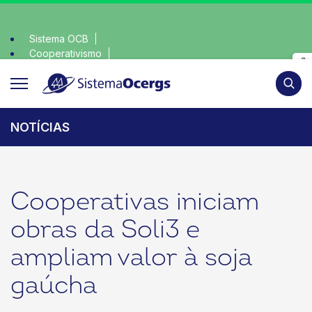
Sistema OCB
Cooperativismo
escolha consciente, escolha o coop • escolha consciente, 
SomosCoop
Pesqui
NOTÍCIAS
Cooperativas iniciam
obras da Soli3 e
ampliam valor à soja
gaúcha