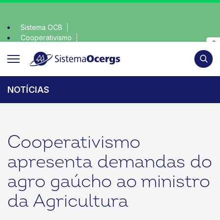
Sistema OCB
Cooperativismo
olha consciente, escolha o coop • escolha consciente, escol
SomosCoop
Pesqui
NOTÍCIAS
Cooperativismo
apresenta demandas do
agro gaúcho ao ministro
da Agricultura