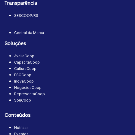
Transparência
SESCOOP/RS
Central da Marca
Soluções
AvaliaCoop
CapacitaCoop
CulturaCoop
ESGCoop
InovaCoop
NegóciosCoop
RepresentaCoop
SouCoop
Conteúdos
Notícias
Eventos