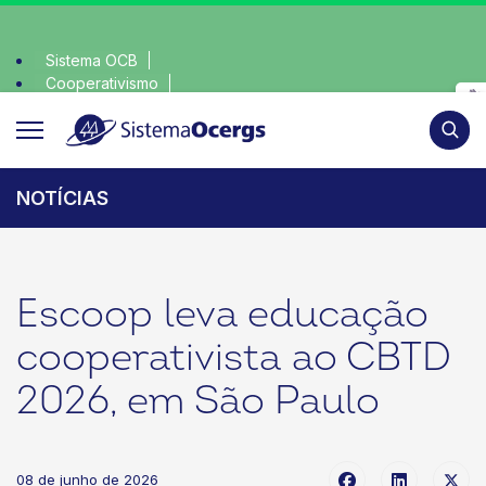
Sistema OCB
Cooperativismo
ha consciente, escolha o coop • escolha consciente, escolha
SomosCoop
Pesqui
NOTÍCIAS
Escoop leva educação
cooperativista ao CBTD
2026, em São Paulo
08 de junho de 2026