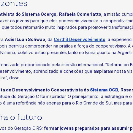
izontes
tivista do Sistema Ocergs,
Rafaela Comerlatto
, a missão cump
i trazer os jovens para que eles pudessem vivenciar o cooperativis
de que todos retornarão muito inspirados para promover transforma
ara
Adiel Luan Schwab
, da
Certhil Desenvolvimento
, a experiênc
pois permitiu compreender na prática a força do cooperativismo. A 
vimento coletivo estão presentes tanto no Brasil quanto na Argenti
rendizado proporcionado pela imersão internacional. “Retorno ao B
desenvolvimento, aprendizado e conexões que ampliaram nossa vis
ra”, disse.
sta de Desenvolvimento Cooperativista do
Sistema OCB
,
Rosan
ntude do Geração C foi inspirador. O planejamento, a estratégia e
 é uma referência não apenas para o Rio Grande do Sul, mas para t
ra o futuro
tivos do Geração C RS:
formar jovens preparados para assumir pa