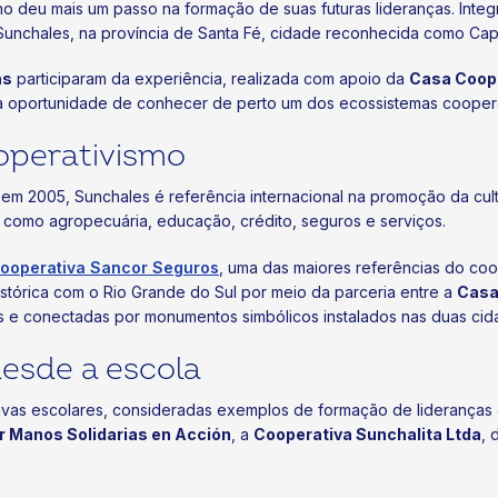
ho deu mais um passo na formação de suas futuras lideranças. Inte
Sunchales, na província de Santa Fé, cidade reconhecida como Cap
as
participaram da experiência, realizada com apoio da
Casa Coope
m a oportunidade de conhecer de perto um dos ecossistemas cooperat
operativismo
 em 2005, Sunchales é referência internacional na promoção da cult
 como agropecuária, educação, crédito, seguros e serviços.
ooperativa Sancor Seguros
, uma das maiores referências do coo
stórica com o Rio Grande do Sul por meio da parceria entre a
Casa
mãs e conectadas por monumentos simbólicos instalados nas duas cid
esde a escola
ativas escolares, consideradas exemplos de formação de liderança
r Manos Solidarias en Acción
, a
Cooperativa Sunchalita Ltda
, 