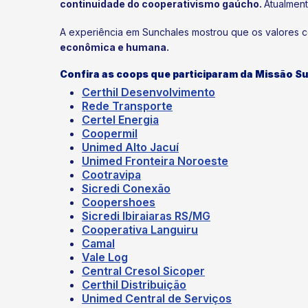
continuidade do cooperativismo gaúcho.
Atualment
A experiência em Sunchales mostrou que os valores c
econômica e humana.
Confira as coops que participaram da Missão S
Certhil Desenvolvimento
Rede Transporte
Certel Energia
Coopermil
Unimed Alto Jacuí
Unimed Fronteira Noroeste
Cootravipa
Sicredi Conexão
Coopershoes
Sicredi Ibiraiaras RS/MG
Cooperativa Languiru
Camal
Vale Log
Central Cresol Sicoper
Certhil Distribuição
Unimed Central de Serviços