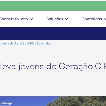
ente, escolha o coop • escolha consciente, escolha o coop •
Cooperativismo
Soluções
Conteúdos
a jovens do Geração C RS a Sunchales
 leva jovens do Geração C