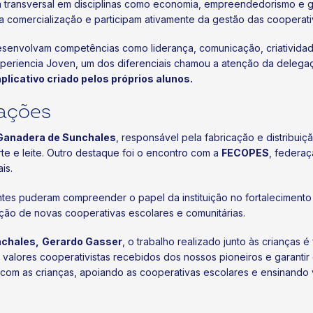
a transversal em disciplinas como economia, empreendedorismo e 
 comercialização e participam ativamente da gestão das cooperati
esenvolvam competências como liderança, comunicação, criatividad
xperiencia Joven, um dos diferenciais chamou a atenção da deleg
licativo criado pelos próprios alunos.
rações
Ganadera de Sunchales
, responsável pela fabricação e distribui
te e leite. Outro destaque foi o encontro com a
FECOPES
, federaç
ais.
antes puderam compreender o papel da instituição no fortalecimento
ação de novas cooperativas escolares e comunitárias.
nchales,
Gerardo Gasser
, o trabalho realizado junto às crianças
s valores cooperativistas recebidos dos nossos pioneiros e garanti
 com as crianças, apoiando as cooperativas escolares e ensinando 