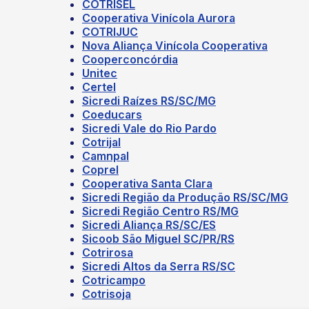
COTRISEL
Cooperativa Vinícola Aurora
COTRIJUC
Nova Aliança Vinícola Cooperativa
Cooperconcórdia
Unitec
Certel
Sicredi Raízes RS/SC/MG
Coeducars
Sicredi Vale do Rio Pardo
Cotrijal
Camnpal
Coprel
Cooperativa Santa Clara
Sicredi Região da Produção RS/SC/MG
Sicredi Região Centro RS/MG
Sicredi Aliança RS/SC/ES
Sicoob São Miguel SC/PR/RS
Cotrirosa
Sicredi Altos da Serra RS/SC
Cotricampo
Cotrisoja