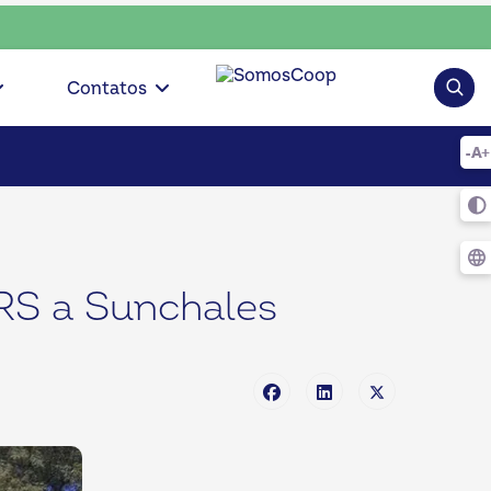
 escolha consciente, escolha o coop • escolha consciente, es
Pesqui
Contatos
 RS a Sunchales