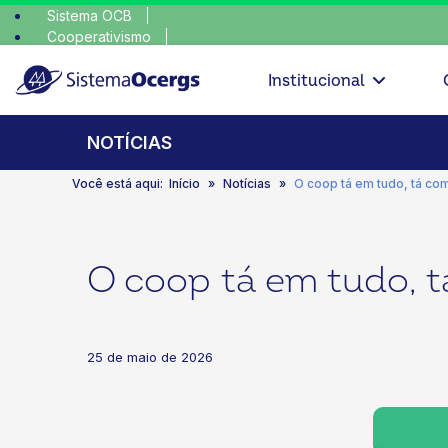
Sistema OCB
Cooperativismo
escolha conscien
SomosCoop
Institucional
NOTÍCIAS
Você está aqui:
Início
Notícias
O coop tá em tudo, tá com
O coop tá em tudo, t
25 de maio de 2026