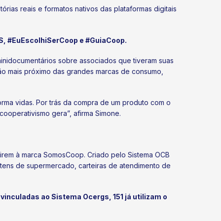
órias reais e formatos nativos das plataformas digitais
 #EuEscolhiSerCoop e #GuiaCoop.
minidocumentários sobre associados que tiveram suas
ação mais próximo das grandes marcas de consumo,
orma vidas. Por trás da compra de um produto com o
cooperativismo gera”, afirma Simone.
erirem à marca SomosCoop. Criado pelo Sistema OCB
 itens de supermercado, carteiras de atendimento de
vinculadas ao Sistema Ocergs, 151 já utilizam o