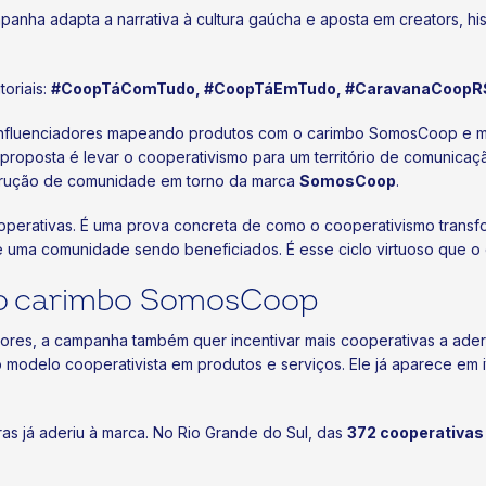
panha adapta a narrativa à cultura gaúcha e aposta em creators, hist
toriais:
#CoopTáComTudo, #CoopTáEmTudo, #CaravanaCoopRS,
s, influenciadores mapeando produtos com o carimbo SomosCoop e 
A proposta é levar o cooperativismo para um território de comunic
strução de comunidade em torno da marca
SomosCoop
.
operativas. É uma prova concreta de como o cooperativismo transf
e uma comunidade sendo beneficiados. É esse ciclo virtuoso que o 
o o carimbo SomosCoop
dores, a campanha também quer incentivar mais cooperativas a ad
 modelo cooperativista em produtos e serviços. Ele já aparece em
as já aderiu à marca. No Rio Grande do Sul, das
372 cooperativas 