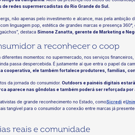
s de redes supermercadistas do Rio Grande do Sul.
Ocergs, não apenas pelo investimento e alcance, mas pela ambição 
om linguagem pop, estética de grandes marcas e presença 360°, 
s gaúchos”, destaca
Simone Zanatta, gerente de Marketing e Ne
nsumidor a reconhecer o coop
 diferentes momentos: no supermercado, nos serviços financeiros, 
ainda passa despercebida. É justamente aí que entra o papel da c
cooperativa, ele também fortalece produtores, famílias, com
tos da jornada do consumidor.
Outdoors e painéis digitais esta
ca aparece nas gôndolas e também poderá ser reforçada por a
ativistas de grande reconhecimento no Estado, como
Sicredi
e
Uni
 mais tangível para o consumidor a conexão entre marcas já presente
rias reais e comunidade