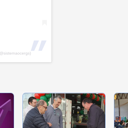
(@sistemaocergs)