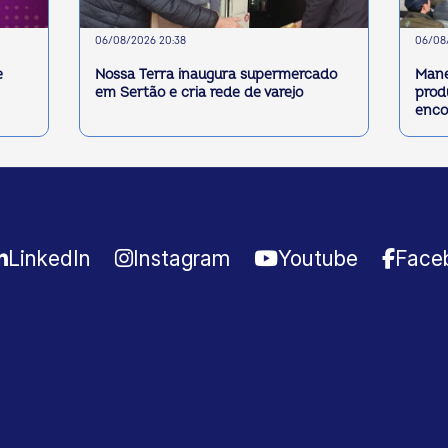
06/08/2026 20:38
06/08/
e
Nossa Terra inaugura supermercado
Mane
em Sertão e cria rede de varejo
prod
enco
LinkedIn
Instagram
Youtube
Face