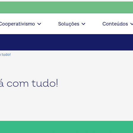
te, escolha o coop • escolha consciente, escolha o coop • e
Cooperativismo
Soluções
Conteúdos
 tudo!
á com tudo!