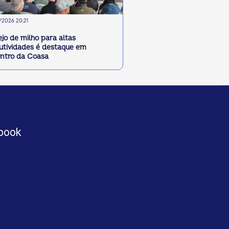
2026 20:21
jo de milho para altas
utividades é destaque em
ntro da Coasa
book