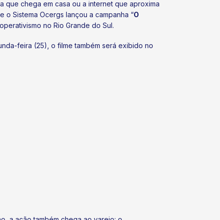
ia que chega em casa ou a internet que aproxima
ue o Sistema Ocergs lançou a campanha “
O
operativismo no Rio Grande do Sul.
nda-feira (25), o filme também será exibido no
o, a ação também chega ao varejo: o