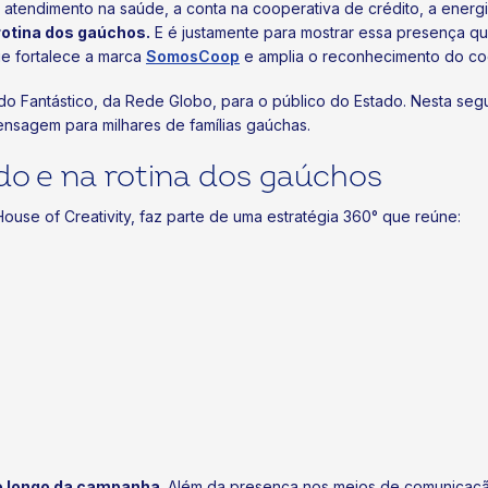
atendimento na saúde, a conta na cooperativa de crédito, a energ
rotina dos gaúchos.
E é justamente para mostrar essa presença q
 que fortalece a marca
SomosCoop
e amplia o reconhecimento do co
do Fantástico, da Rede Globo, para o público do Estado. Nesta segu
ensagem para milhares de famílias gaúchas.
do e na rotina dos gaúchos
use of Creativity, faz parte de uma estratégia 360° que reúne:
o longo da campanha
. Além da presença nos meios de comunicaçã