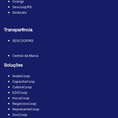
Ocergs
Sescoop/RS
Sindicato
Transparência
SESCOOP/RS
Central da Marca
Soluções
AvaliaCoop
CapacitaCoop
CulturaCoop
ESGCoop
InovaCoop
NegóciosCoop
RepresentaCoop
SouCoop