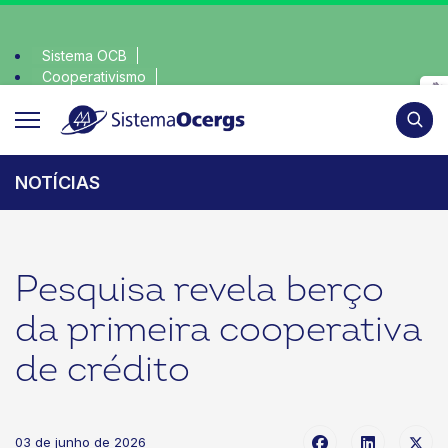
Sistema OCB
Cooperativismo
escolha consciente, escolha o coop • escolha consciente,
SomosCoop
Pesqui
NOTÍCIAS
Pesquisa revela berço
da primeira cooperativa
de crédito
03 de junho de 2026