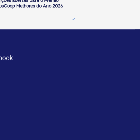
rições abertas para o Prêmio
sCoop Melhores do Ano 2026
book