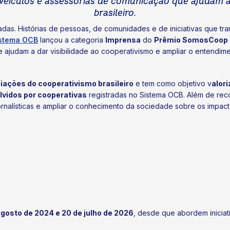
 veículos e assessorias de comunicação que ajudam a
brasileiro.
adas. Histórias de pessoas, de comunidades e de iniciativas que t
stema OCB
lançou a categoria
Imprensa
do
Prêmio SomosCoop 
ue ajudam a dar visibilidade ao cooperativismo e ampliar o entend
iações do cooperativismo brasileiro
e tem como objetivo v
alor
olvidos por cooperativas
registradas no Sistema OCB. Além de reco
ornalísticas e ampliar o conhecimento da sociedade sobre os impac
agosto de 2024 e 20 de julho de 2026
, desde que abordem iniciat