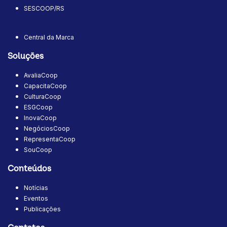
SESCOOP/RS
Central da Marca
Soluções
AvaliaCoop
CapacitaCoop
CulturaCoop
ESGCoop
InovaCoop
NegóciosCoop
RepresentaCoop
SouCoop
Conteúdos
Notícias
Eventos
Publicações