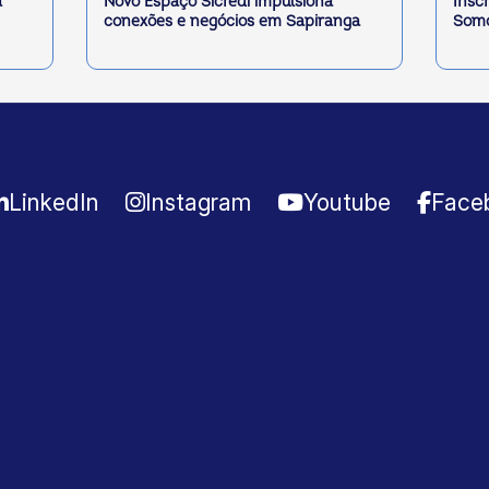
a
Novo Espaço Sicredi impulsiona
Insc
conexões e negócios em Sapiranga
Somo
LinkedIn
Instagram
Youtube
Face