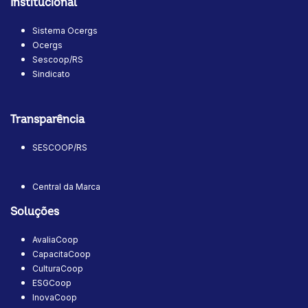
Institucional
Sistema Ocergs
Ocergs
Sescoop/RS
Sindicato
Transparência
SESCOOP/RS
Central da Marca
Soluções
AvaliaCoop
CapacitaCoop
CulturaCoop
ESGCoop
InovaCoop