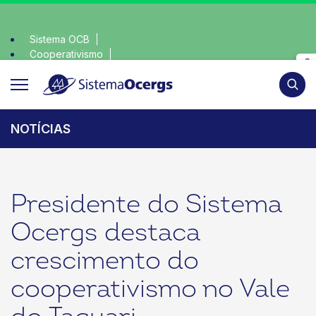
Sistema OCB
Cooperativismo
escolha consciente, escolha o coop • escolha conscient
SomosCoop
Pesqui
NOTÍCIAS
Presidente do Sistema
Ocergs destaca
crescimento do
cooperativismo no Vale