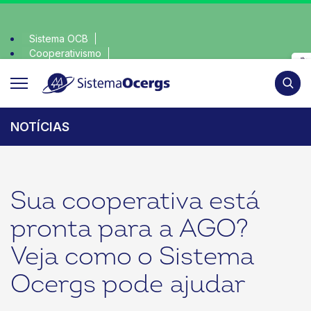
Sistema OCB
Cooperativismo
ha consciente, escolha o coop • escolha consciente, escolha
SomosCoop
Pesqui
NOTÍCIAS
Sua cooperativa está
pronta para a AGO?
Veja como o Sistema
Ocergs pode ajudar