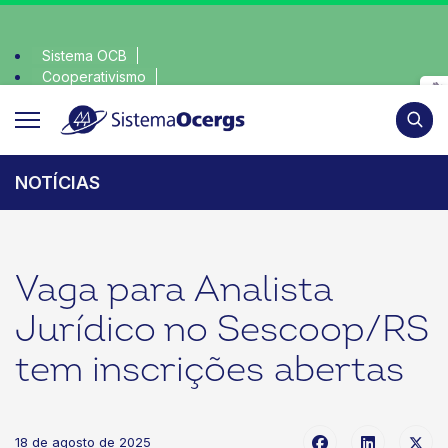
Sistema OCB
Cooperativismo
ha consciente, escolha o coop • escolha consciente, escolha
SomosCoop
Pesqui
NOTÍCIAS
Vaga para Analista
Jurídico no Sescoop/RS
tem inscrições abertas
18 de agosto de 2025