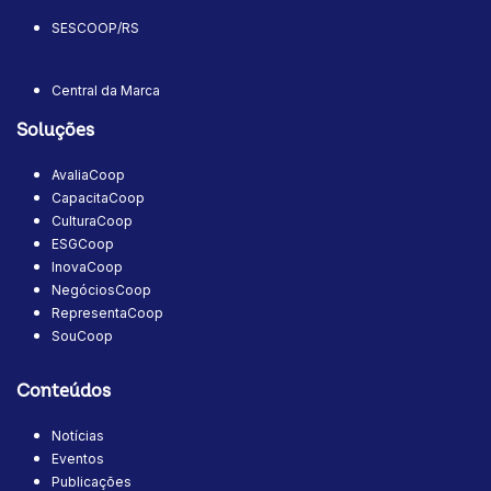
SESCOOP/RS
Central da Marca
Soluções
AvaliaCoop
CapacitaCoop
CulturaCoop
ESGCoop
InovaCoop
NegóciosCoop
RepresentaCoop
SouCoop
Conteúdos
Notícias
Eventos
Publicações