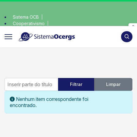
Sistema OCB
Cooperativismo
escolha consciente, escolha o coop • escolha consc
SomosCoop
Pesqui
Inserir parte do título
Filtrar
Limpar
Mostrar #
Informação
Nenhum item correspondente foi
encontrado.