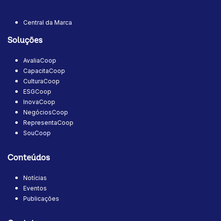
Central da Marca
Soluções
AvaliaCoop
CapacitaCoop
CulturaCoop
ESGCoop
InovaCoop
NegóciosCoop
RepresentaCoop
SouCoop
Conteúdos
Notícias
Eventos
Publicações