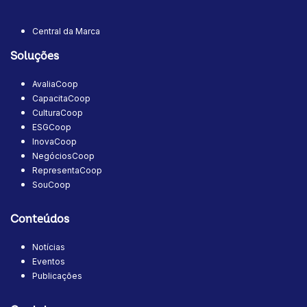
Central da Marca
Soluções
AvaliaCoop
CapacitaCoop
CulturaCoop
ESGCoop
InovaCoop
NegóciosCoop
RepresentaCoop
SouCoop
Conteúdos
Notícias
Eventos
Publicações