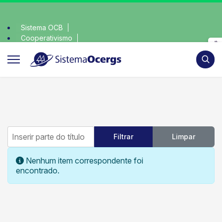
Sistema OCB
Cooperativismo
escolha consciente, escolha o coop • escolha co
SomosCoop
Pesqui
Inserir parte do título
Filtrar
Limpar
Mostrar #
Informação
Nenhum item correspondente foi
encontrado.