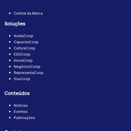
Central da Marca
Soluções
AvaliaCoop
CapacitaCoop
CulturaCoop
ESGCoop
InovaCoop
NegóciosCoop
RepresentaCoop
SouCoop
Conteúdos
Notícias
Eventos
Publicações