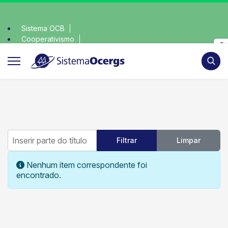
Sistema OCB
Cooperativismo
escolha consciente, escolha o coop • escolha co
SomosCoop
Pesqui
Inserir parte do título
Filtrar
Limpar
Mostrar #
Informação
Nenhum item correspondente foi
encontrado.