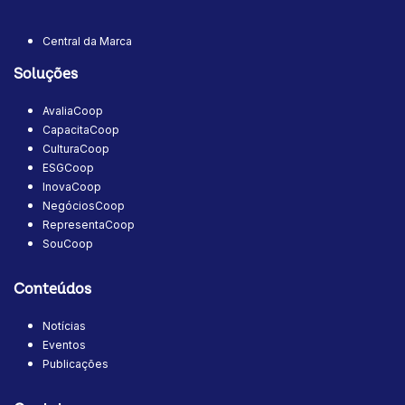
Central da Marca
Soluções
AvaliaCoop
CapacitaCoop
CulturaCoop
ESGCoop
InovaCoop
NegóciosCoop
RepresentaCoop
SouCoop
Conteúdos
Notícias
Eventos
Publicações