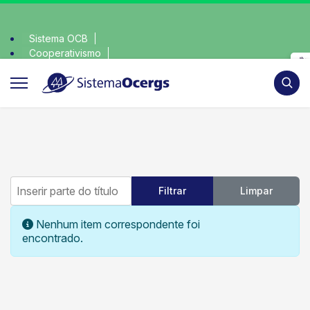
Sistema OCB
Cooperativismo
escolha consciente, escolha o coop • escolha consci
SomosCoop
Pesqui
Inserir parte do título
Filtrar
Limpar
Mostrar #
Informação
Nenhum item correspondente foi
encontrado.