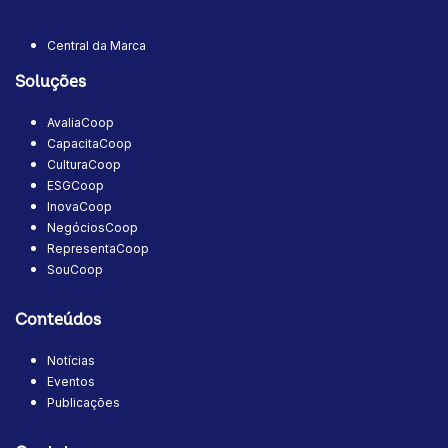
Central da Marca
Soluções
AvaliaCoop
CapacitaCoop
CulturaCoop
ESGCoop
InovaCoop
NegóciosCoop
RepresentaCoop
SouCoop
Conteúdos
Notícias
Eventos
Publicações