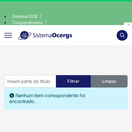
Sistema OCB
Cooperativismo
escolha consciente, escolha o coop • escolha conscie
SomosCoop
Pesqui
Inserir parte do título
Filtrar
Limpar
Mostrar #
Informação
Nenhum item correspondente foi
encontrado.