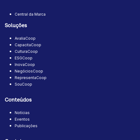
Central da Marca
Soluções
AvaliaCoop
CapacitaCoop
CulturaCoop
ESGCoop
InovaCoop
NegóciosCoop
RepresentaCoop
SouCoop
Conteúdos
Notícias
Eventos
Publicações