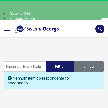
Sistema OCB
Cooperativismo
escolha consciente, escolha o coop • escolha consci
SomosCoop
Pesqui
Inserir parte do título
Filtrar
Limpar
Mostrar #
Informação
Nenhum item correspondente foi
encontrado.