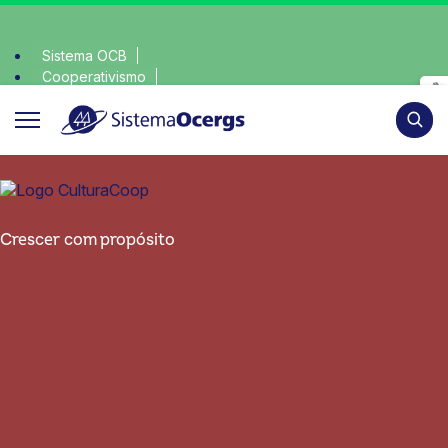
Sistema OCB
Cooperativismo
lha consciente, escolha o coop • escolha consciente, escolh
SomosCoop
Pesqui
Crescer com propósito