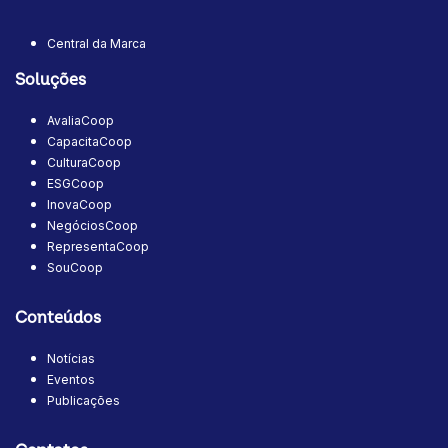
Central da Marca
Soluções
AvaliaCoop
CapacitaCoop
CulturaCoop
ESGCoop
InovaCoop
NegóciosCoop
RepresentaCoop
SouCoop
Conteúdos
Notícias
Eventos
Publicações