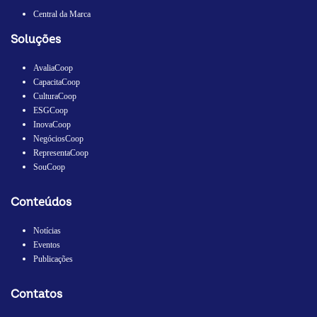
Central da Marca
Soluções
AvaliaCoop
CapacitaCoop
CulturaCoop
ESGCoop
InovaCoop
NegóciosCoop
RepresentaCoop
SouCoop
Conteúdos
Notícias
Eventos
Publicações
Contatos