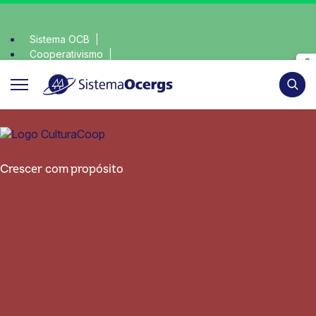
Sistema OCB
Cooperativismo
onsciente, escolha o coop • escolha consciente, escolha o co
SomosCoop
Pesqui
Crescer com propósito