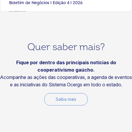
Boletim de Negócios I Edição 4 I 2026
31/07/2026
Artigos
Seis livros para fortalecer sua visão sobre cooperativismo
29/07/2026
Quer saber mais?
Notícias
Visitas do Time de Soluções fortalecem a
competitividade das cooperativas
Fique por dentro das principais notícias do
cooperativismo gaúcho.
29/07/2026
Acompanhe as ações das cooperativas, a agenda de eventos
Notícias
e as iniciativas do Sistema Ocergs em todo o estado.
Fundo Social da Certaja Energia fortalece projetos que
transformam comunidades
Saiba mais
29/07/2026
Notícias
Cotrirosa reforça compromisso ambiental com energia
100% renovável