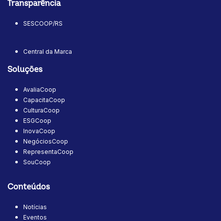
Transparência
SESCOOP/RS
Central da Marca
Soluções
AvaliaCoop
CapacitaCoop
CulturaCoop
ESGCoop
InovaCoop
NegóciosCoop
RepresentaCoop
SouCoop
Conteúdos
Notícias
Eventos