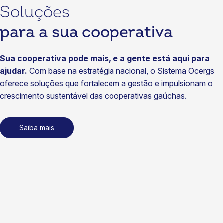
29/07/2026
Soluções
Notícias
para a sua cooperativa
Cotrijal fortalece diálogo com associados no Café com o
Presidente
Sua cooperativa pode mais, e a gente está aqui para
22/07/2026
ajudar.
Com base na estratégia nacional, o Sistema Ocergs
Notícias
oferece soluções que fortalecem a gestão e impulsionam o
Cooperativas vão ampliar acesso a seguros no Brasil
crescimento sustentável das cooperativas gaúchas.
15/07/2026
Notícias
Saiba mais
Coasa fortalece sustentabilidade com energia renovável
certificada
15/07/2026
Notícias
SomosCoop na TV, inovação nos negócios e foco em
gestão: tudo o que aconteceu no cooperativismo gaúcho
em junho
14/07/2026