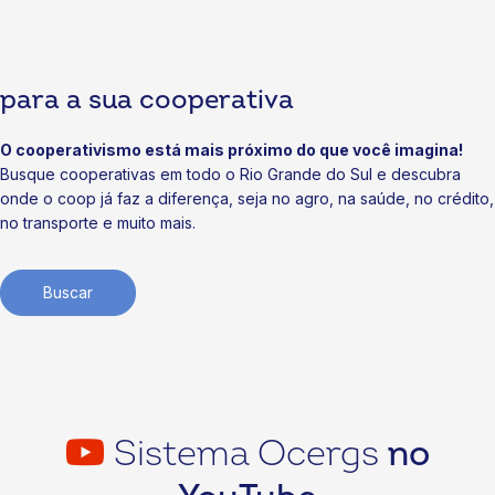
Cooperativismo: agenda voltada a negócios
07/07/2026
para a sua cooperativa
Notícias
Cooperativas iniciam obras da Soli3 e ampliam valor à
soja gaúcha
O cooperativismo está mais próximo do que você imagina!
Busque cooperativas em todo o Rio Grande do Sul e descubra
03/07/2026
onde o coop já faz a diferença, seja no agro, na saúde, no crédito,
no transporte e muito mais.
Buscar
Sistema Ocergs
no